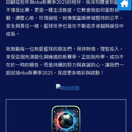
回顧這些年與nba新賽季2025的相伴，我深刻體會到籃球
不僅是比賽，更是一種生活態度。它教會我如何面對挑
戰、調整心態、珍惜過程。就像鉅富娛樂城堅持的公平、
安全與責任一樣，籃球世界也是在不斷追求卓越與誠信中
成長。
我鼓勵每一位熱愛籃球的朋友們，保持熱情，理智投入，
享受這個充滿變化與機遇的新賽季。正如我所學，成功不
在於一時的勝負，而是持續的努力與真誠的心。讓我們一
起迎接nba新賽季2025，見證更多精彩與感動！