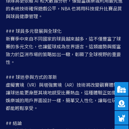
球隊將更依賴 AI 和大數據分析，像鉅富娛樂城利用最先進
的系統技術確保遊戲公平，NBA 也將用科技提升比賽品質
與球員健康管理。
### 球員多元發展與全球化
新賽季中來自不同國家的球員越來越多，這不僅豐富了球
賽的多元文化，也讓籃球成為世界語言。這類趨勢與鉅富
致力於亞洲市場的策略如出一轍，彰顯了全球視野的重要
性。
### 球迷參與方式的革新
虛擬實境（VR）與增強實境（AR）技術將改變觀賽體驗，
讓球迷能更身歷其境地感受比賽熱血，這種體驗正如鉅富
娛樂城的用戶界面設計一樣，簡單又人性化，讓每位玩家
都能輕鬆享受。
## 結論