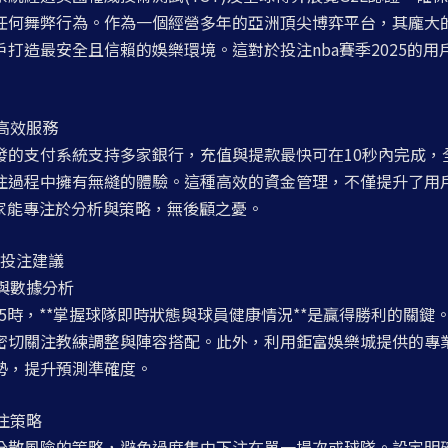
任何舞弊行為。作為一個經營多年的亞洲頂尖博弈平台，其龐大的
打造最安全且信賴的娛樂環境。這對於投注nba賽季2025的用
與高效服務
發的支付系統支持多家銀行，充值與提款最快可在10秒內完成，
注過程中擁有無縫的體驗。這種高效的資金管理，不僅提升了用
的玩家能專注於分析與策略，無後顧之憂。
與投注建議
態與數據分析
025時，**掌握球隊即時狀態與球員健康情況**是贏得勝利的關
密切關注教練調整與陣容搭配。此外，利用鉅富娛樂城提供的專
勢，提升預測準確度。
投注策略
分散風險的策略，避免過度集中下注在單一場次或球隊。設定明