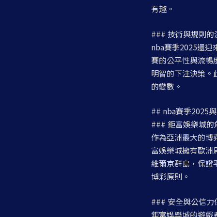
有趣。
### 技術與規則的
nba賽季2025
賽的公平性與流暢
明智的下注決策。
的變數。
## nba賽季202
### 鉅富娛樂城
作為亞洲最大的博弈
富娛樂城擁有歐洲馬
維爾京群島，保證
博彩原則。
### 安全與公信力
鉅富娛樂城的遊戲系