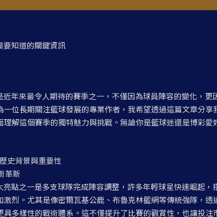
你需要知道的關鍵資訊
將會是近年來最令人期待的賽季之一，不僅因為球員陣容的變化，
為一位長期關注籃球發展的專業作者，我希望透過這篇文章分享
面理解這個賽季的獨特魅力與挑戰。無論你是籃球迷還是博彩愛
25的歷史背景與重要性
戰術革新
的最大亮點之一是多支球隊完成陣容調整，許多年輕球星快速崛起，
加激烈。尤其是像密爾瓦基公鹿、布魯克林籃網等傳統強隊，透
更具多樣性的戰術體系。這不僅提升了比賽的觀賞性，也讓投注