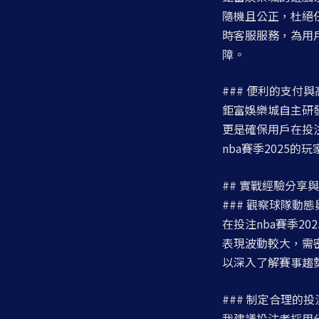
隨機且公正，杜絕
時客服服務，為用戶
障。
### 便利的支付
鉅富娛樂城自主研
更是確保用戶在投
nba賽季2025
## 實戰經驗分享
### 觀察球隊動
在投注nba賽季2
表現波動較大，需
以深入了解賽事趨
### 制定合理的
我建議投注者採用