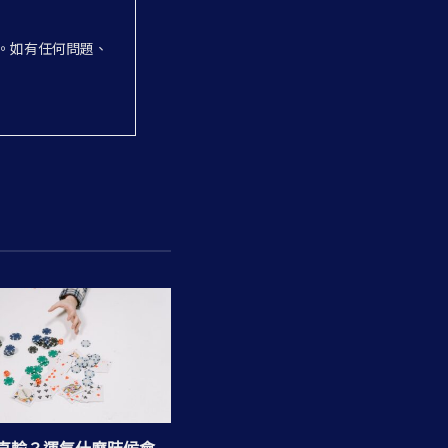
容。如有任何問題、