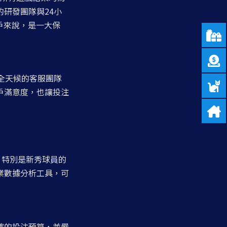
研發團隊與24小
戶來說，是一大保
全天候的客服團隊
戶滿意度，也讓投注
鍵。特別是新秀球員的
業數據分析工具，可
確的投注預算，並嚴