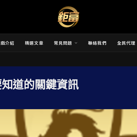
遊戲介紹
精選文章
常見問題
聯絡我們
全民代理
需要知道的關鍵資訊