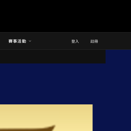
賽事活動
登入
註冊