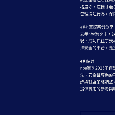
格遵守，這樣才能
管理投注行為，保
### 實際案例分享
去年nba賽季中，
現，成功抓住了幾
法安全的平台，是
## 結論
nba賽季2025
法、安全且專業的
步與聯盟策略調整
提供實用的參考與