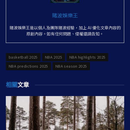
賭波娛樂王
賭波娛樂王是以個人及團隊賭波經驗，加上 AI 優化文章內容的
原創內容。如有任何問題、侵權還請告知。
basketball 2025
NBA 2025
NBA highlights 2025
NBA predictions 2025
NBA season 2025
相關
文章