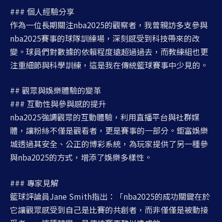
### 個人經驗分享
作為一位長期關注nba2025的觀察者，我曾親訪多支參與
nba2025賽事的球隊訓練場，深刻感受到科技帶來的改
變。球員們對數據的依賴程度遠超過過去，而教練組也更
注重細節與科學訓練，這是我在傳統籃球賽事中少見的。
## 觀眾與娛樂體驗的變革
### 互動性與參與感的提升
nba2025強調觀眾的互動體驗，利用直播平台與社群媒
體，讓粉絲不僅是觀看者，更是賽事的一部分。鉅富娛樂
城透過其安全、公正的博彩系統，為玩家提供了另一種參
與nba2025的方式，增添了娛樂多樣性。
### 專家見解
籃球評論員Jane Smith指出：「nba2025的成功關鍵在於
它讓觀眾感受到自己是比賽的共創者，而非僅僅是被動接