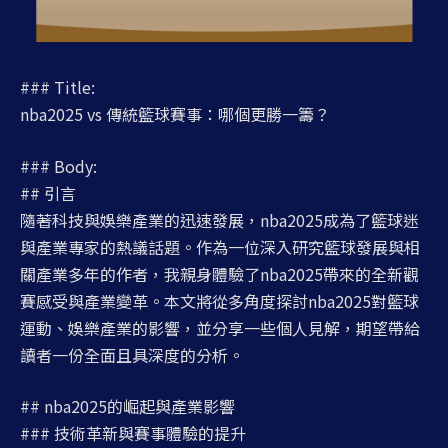
### Title:
nba2025 vs 傳統籃球賽事：哪個更勝一籌？
### Body:
## 引言
隨著科技與娛樂產業的迅速發展，nba2025成為了籃球迷
與產業專家的熱議話題。作為一位深入研究籃球發展與相
關產業多年的作者，我親身體驗了nba2025帶來的全新觀
賽感受與產業變革。本文將從多角度探討nba2025對籃球
運動、娛樂產業的影響，並分享一些個人見解，期望帶給
讀者一份全面且具深度的分析。
## nba2025的崛起與產業影響
### 技術革新與賽事體驗的提升