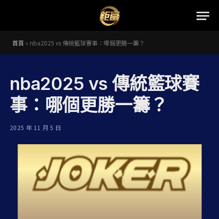
首頁
»
nba2025 vs 傳統籃球賽事：哪個更勝一籌？
nba2025 vs 傳統籃球賽
事：哪個更勝一籌？
2025 年 11 月 5 日