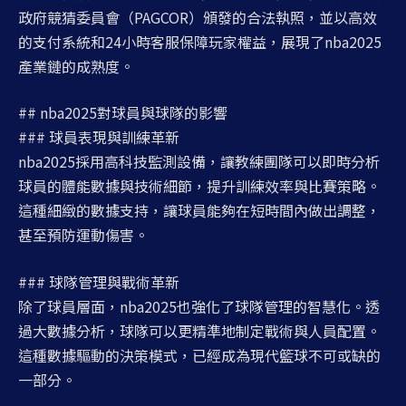
政府競猜委員會（PAGCOR）頒發的合法執照，並以高效
的支付系統和24小時客服保障玩家權益，展現了nba2025
產業鏈的成熟度。
## nba2025對球員與球隊的影響
### 球員表現與訓練革新
nba2025採用高科技監測設備，讓教練團隊可以即時分析
球員的體能數據與技術細節，提升訓練效率與比賽策略。
這種細緻的數據支持，讓球員能夠在短時間內做出調整，
甚至預防運動傷害。
### 球隊管理與戰術革新
除了球員層面，nba2025也強化了球隊管理的智慧化。透
過大數據分析，球隊可以更精準地制定戰術與人員配置。
這種數據驅動的決策模式，已經成為現代籃球不可或缺的
一部分。