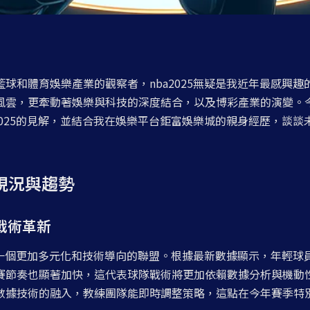
球和體育娛樂產業的觀察者，nba2025無疑是我近年最感興
風雲，更牽動著娛樂與科技的深度結合，以及博彩產業的演變。
2025的見解，並結合我在娛樂平台鉅富娛樂城的親身經歷，談談
的現況與趨勢
戰術革新
現出一個更加多元化和技術導向的聯盟。根據最新數據顯示，年輕
賽節奏也顯著加快，這代表球隊戰術將更加依賴數據分析與機動
數據技術的融入，教練團隊能即時調整策略，這點在今年賽季特