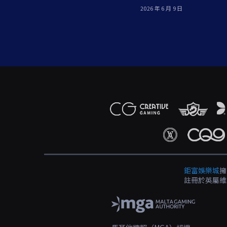
2026 年 6 月 9 日
鉅富娛樂城
擁
註冊於英屬維