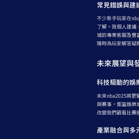
常見錯誤與建
不少新手玩家在nb
了解。我個人建議
城的專業客服及豐
隨時為玩家解答疑
未來展望與
科技驅動的娛
未來nba2025
與賽事。鉅富娛樂
改變我們觀看比賽
產業融合與多