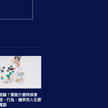
直輸？運氣什麼時候會
理、行為、機率到人生節
運期