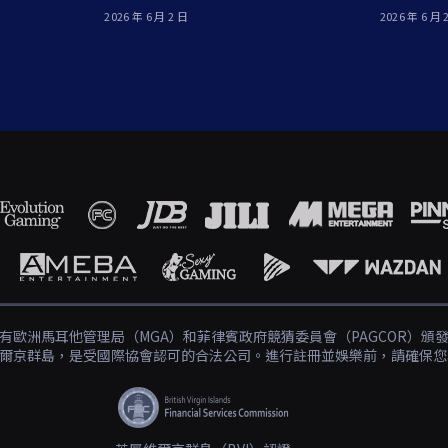
2026 年 6 月 2 日
2026 年 6 月 
有歐洲馬耳他管理局（MGA）和菲律賓政府競猜委員會（PAGCOR）頒
爾京群島，是受國際協會認可的合法公司。進行註冊並娛樂前，請確保您