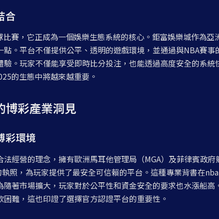
結合
是籃球比賽，它正成為一個娛樂生態系統的核心。鉅富娛樂城作為亞
一點。平台不僅提供公平、透明的遊戲環境，並通過與NBA賽事
體驗。玩家不僅能享受即時比分投注，也能透過高度安全的系統
2025的生態中將越來越重要。
5中的博彩產業洞見
博彩環境
合法經營的理念，擁有歐洲馬耳他管理局（MGA）及菲律賓政府
發的執照，為玩家提供了最安全可信賴的平台。這種專業背書在nba
為隨著市場擴大，玩家對於公平性和資金安全的要求也水漲船高
款困難，這也印證了選擇官方認證平台的重要性。