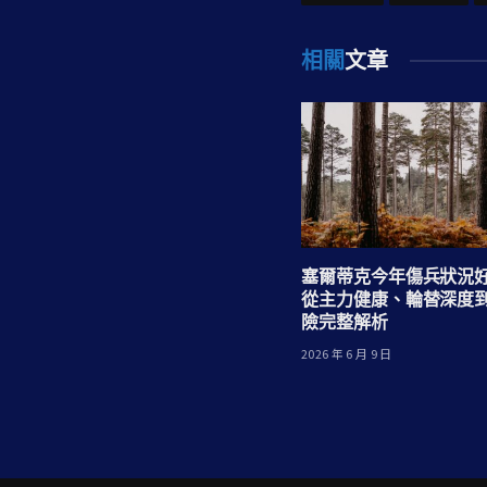
相關
文章
塞爾蒂克今年傷兵狀況
從主力健康、輪替深度
險完整解析
2026 年 6 月 9 日