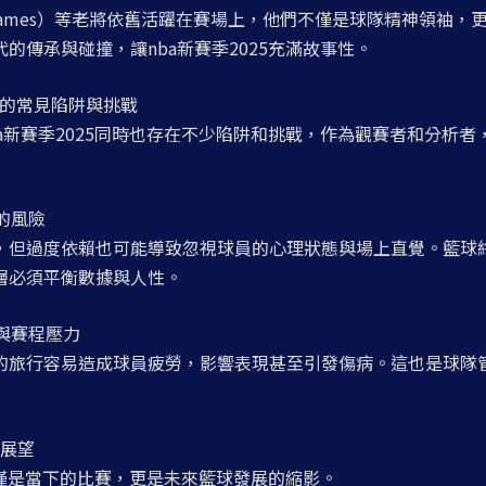
n James）等老將依舊活躍在賽場上，他們不僅是球隊精神領袖
的傳承與碰撞，讓nba新賽季2025充滿故事性。
025的常見陷阱與挑戰
a新賽季2025同時也存在不少陷阱和挑戰，作為觀賽者和分析
據的風險
，但過度依賴也可能導致忽視球員的心理狀態與場上直覺。籃球
層必須平衡數據與人性。
勞與賽程壓力
的旅行容易造成球員疲勞，影響表現甚至引發傷病。這也是球隊
展展望
5不僅是當下的比賽，更是未來籃球發展的縮影。