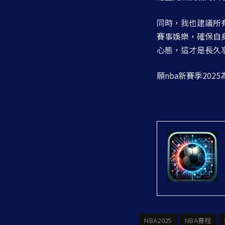
同時，我也建議所有
賽事娛樂，確保自
心態，這才是長久
願nba新賽季20
NBA2025
NBA賽程