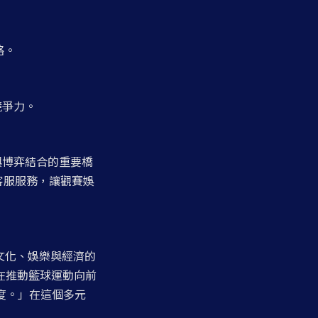
略。
競爭力。
與博弈結合的重要橋
客服服務，讓觀賽娛
、文化、娛樂與經濟的
在推動籃球運動向前
態度。」在這個多元