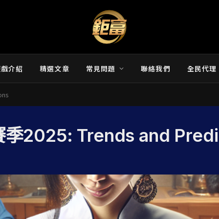
遊戲介紹
精選文章
常見問題
聯絡我們
全民代理
ons
賽季2025: Trends and Predi