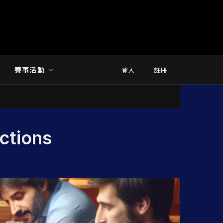
賽事活動
登入
註冊
ctions