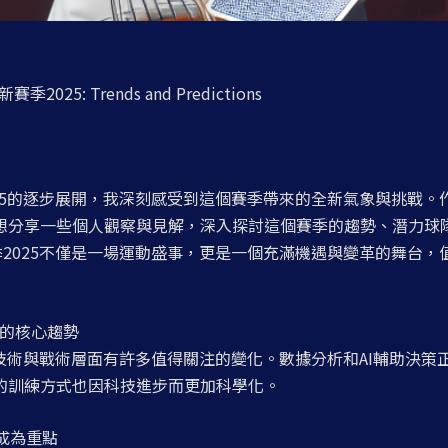
a新賽季2025: Trends and Predictions
025的逐步展開，我深刻感受到這個賽季帶來的全新氣象與挑戰
想分享一些個人觀察與見解，深入探討這個賽季的趨勢、潛力球
季2025不僅是一場運動盛事，更是一個充滿機遇與變革的舞台
25的核心趨勢
5在技術與戰術層面有許多值得關注的變化。數據分析和AI輔助決
的訓練方式也因科技進步而更加科學化。
理成為重點