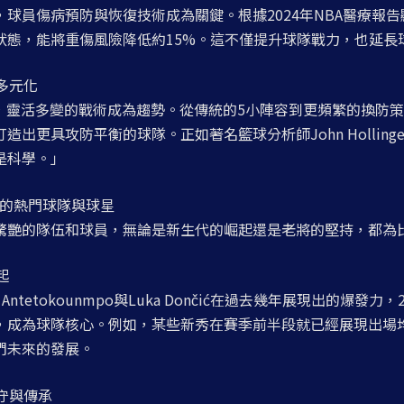
球員傷病預防與恢復技術成為關鍵。根據2024年NBA醫療報
狀態，能將重傷風險降低約15%。這不僅提升球隊戰力，也延長
加多元化
5中，靈活多變的戰術成為趨勢。從傳統的5小陣容到更頻繁的換防
造出更具攻防平衡的球隊。正如著名籃球分析師John Holling
是科學。」
025的熱門球隊與球星
驚艷的隊伍和球員，無論是新生代的崛起還是老將的堅持，都為
起
s Antetokounmpo與Luka Dončić在過去幾年展現出的爆發力
，成為球隊核心。例如，某些新秀在賽季前半段就已經展現出場均
們未來的發展。
堅守與傳承