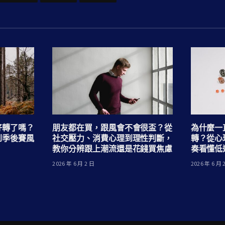
好轉了嗎？
朋友都在買，跟風會不會很盃？從
為什麼一
到季後賽風
社交壓力、消費心理到理性判斷，
轉？從心
教你分辨跟上潮流還是花錢買焦慮
奏看懂低
2026 年 6 月 2 日
2026 年 6 月 