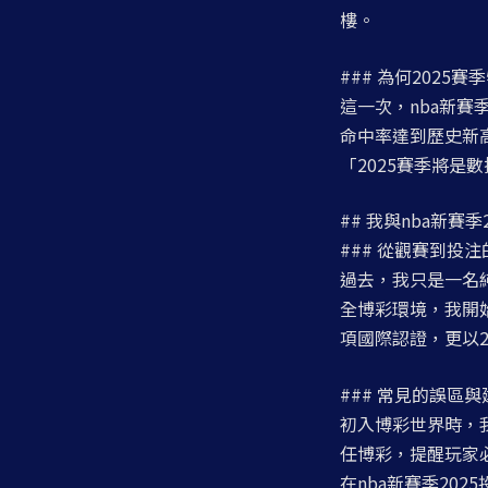
樓。
### 為何2025
這一次，nba新賽
命中率達到歷史新高
「2025賽季將
## 我與nba新賽季
### 從觀賽到投
過去，我只是一名
全博彩環境，我開
項國際認證，更以
### 常見的誤區與
初入博彩世界時，
任博彩，提醒玩家
在nba新賽季20