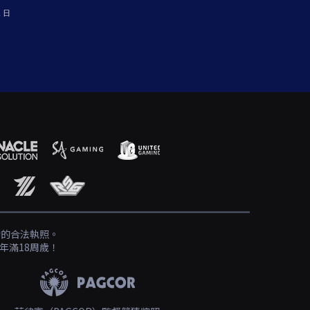
2 日
發的合法執照。
年滿18周歲！