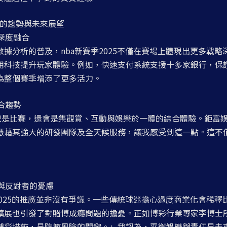
025的趨勢與未來展望
的深度融合
據分析的普及，nba新賽季2025不僅在賽場上體現出更多戰
用科技提升玩家體驗。例如，快速支付系統支援十多家銀行，保
為整個賽季增添了更多活力。
融合趨勢
再只是比賽，還會是集觀賞、互動與娛樂於一體的綜合體驗。鉅富
憑藉其強大的研發團隊及全天候服務，讓我感受到這一點。這不
情與反對者的憂慮
2025的推廣並非沒有爭議。一些傳統球迷擔心過度商業化會稀
擴展也引發了對賭博成癮問題的擔憂。正如博彩行業專家李博士
博彩措施，是防範風險的關鍵。」我認為，平衡娛樂與責任是未