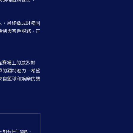
投入，最終造成財務困
機制與客戶服務，正
從賽場上的激烈對
季的獨特魅力。希望
來自籃球和娛樂的雙
容。如有任何問題、