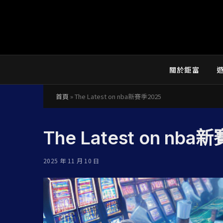
關於鉅富
首頁
»
The Latest on nba新賽季2025
The Latest on nba
2025 年 11 月 10 日