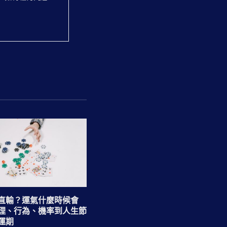
直輸？運氣什麼時候會
理、行為、機率到人生節
運期