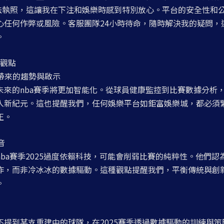
的合法執照，這讓我在下注和娛樂時感到特別放心。平台的安全性和
心任何作弊或風險。客服團隊24小時待命，隨時解決我的疑問，
。
元觀點
25帶來的趨勢與啟示
未來的nba賽季將更加智能化。從球員健康監控到比賽數據分析，
入新紀元。這也提醒我們，任何娛樂平台如鉅富娛樂城，都必須
正。
音
ba賽季2025過度依賴科技，可能會削弱比賽的純粹性。他們
作，而非冷冰冰的數據驅動。這種觀點提醒我們，平衡傳統與創新
。
不提到某支重建中的球隊，在2025賽季透過數據驅動的訓練與