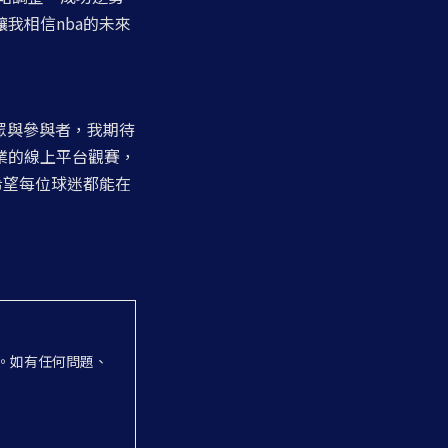
我相信nba的未來
觀眾與參與者，我期待
業的線上平台觀賽，
希望每位球迷都能在
容。如有任何問題、