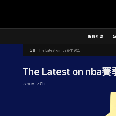
關於鉅富
首頁
»
The Latest on nba賽季2025
The Latest on nba
2025 年 12 月 1 日