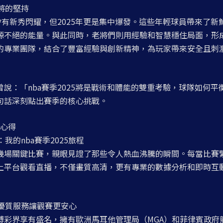
老將的堅持
會有新秀閃耀，但2025年更是集中爆發。這些年輕球員帶來了
源不絕的能量。與此同時，老將們則用經驗和智慧穩住局面，形
的專業團隊，結合了豐富經驗與創新精神，為玩家帶來安全且刺
說：「nba賽季2025將是戰術和體能的雙重考驗，球隊如何
句話深刻點出賽季的核心挑戰。
賽心得
：我的nba賽季2025旅程
幾場關鍵比賽，親眼見證了那些令人熱血沸騰的瞬間。每當比賽
上平台觀看直播，不僅畫質高清，更有專業的數據分析和即時互
的優質服務讓觀賽更安心
博彩界享有盛名，擁有歐洲馬耳他管理局（MGA）和菲律賓政府