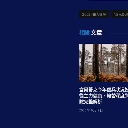
2025 NBA賽事
NBA最
相關
文章
塞爾蒂克今年傷兵狀況
從主力健康、輪替深度
險完整解析
2026 年 6 月 9 日