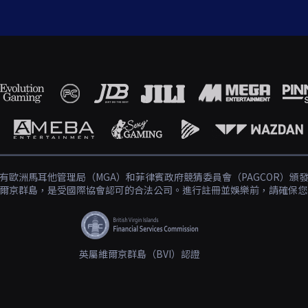
有歐洲馬耳他管理局（MGA）和菲律賓政府競猜委員會（PAGCOR）頒
爾京群島，是受國際協會認可的合法公司。進行註冊並娛樂前，請確保您
英屬維爾京群島（BVI）認證