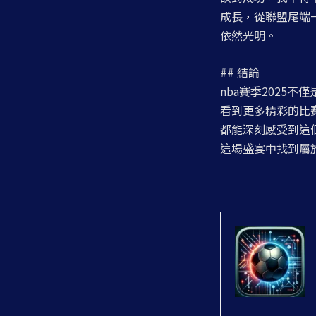
成長，從聯盟尾端
依然光明。
## 結論
nba賽季2025
看到更多精彩的比
都能深刻感受到這
這場盛宴中找到屬