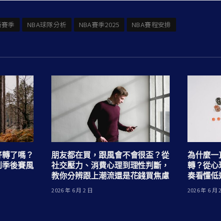
新賽季
NBA球隊分析
NBA賽季2025
NBA賽程安排
好轉了嗎？
朋友都在買，跟風會不會很盃？從
為什麼一
到季後賽風
社交壓力、消費心理到理性判斷，
轉？從心
教你分辨跟上潮流還是花錢買焦慮
奏看懂低
2026 年 6 月 2 日
2026 年 6 月 