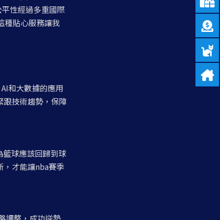
公平性經過多重國際
這種貼心服務讓我
AI和大數據的應用
緊跟技術趨勢，保障
認為籃球應該回歸到球
，才能讓nba賽季
策略調整，成功逆勢