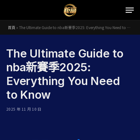
首頁
»
The Ultimate Guide to nba新賽季2025: Everything You Need to Know
The Ultimate Guide to
nba新賽季2025:
Everything You Need
to Know
2025 年 11 月 10 日