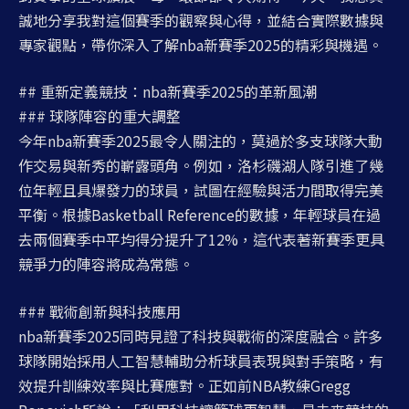
誠地分享我對這個賽季的觀察與心得，並結合實際數據與
專家觀點，帶你深入了解nba新賽季2025的精彩與機遇。
## 重新定義競技：nba新賽季2025的革新風潮
### 球隊陣容的重大調整
今年nba新賽季2025最令人關注的，莫過於多支球隊大動
作交易與新秀的嶄露頭角。例如，洛杉磯湖人隊引進了幾
位年輕且具爆發力的球員，試圖在經驗與活力間取得完美
平衡。根據Basketball Reference的數據，年輕球員在過
去兩個賽季中平均得分提升了12%，這代表著新賽季更具
競爭力的陣容將成為常態。
### 戰術創新與科技應用
nba新賽季2025同時見證了科技與戰術的深度融合。許多
球隊開始採用人工智慧輔助分析球員表現與對手策略，有
效提升訓練效率與比賽應對。正如前NBA教練Gregg