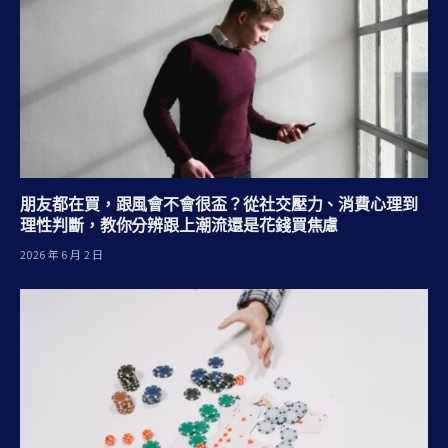
朋友都在買，跟風會不會很盃？從社交壓力、消費心理到
理性判斷，教你分辨跟上潮流還是花錢買焦慮
2026 年 6 月 2 日