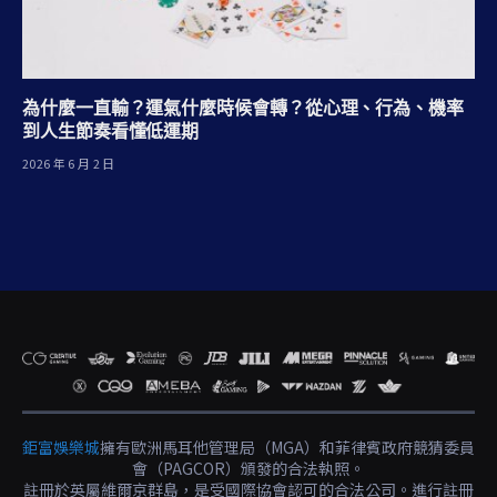
為什麼一直輸？運氣什麼時候會轉？從心理、行為、機率
到人生節奏看懂低運期
2026 年 6 月 2 日
鉅富娛樂城
擁有歐洲馬耳他管理局（MGA）和菲律賓政府競猜委員
會（PAGCOR）頒發的合法執照。
註冊於英屬維爾京群島，是受國際協會認可的合法公司。進行註冊