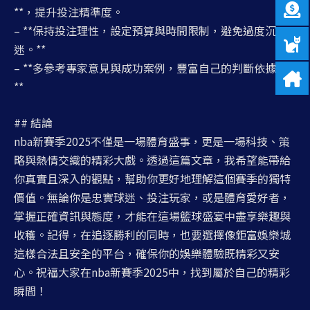
**，提升投注精準度。
– **保持投注理性，設定預算與時間限制，避免過度沉
迷。**
– **多參考專家意見與成功案例，豐富自己的判斷依據。
**
## 結論
nba新賽季2025不僅是一場體育盛事，更是一場科技、策
略與熱情交織的精彩大戲。透過這篇文章，我希望能帶給
你真實且深入的觀點，幫助你更好地理解這個賽季的獨特
價值。無論你是忠實球迷、投注玩家，或是體育愛好者，
掌握正確資訊與態度，才能在這場籃球盛宴中盡享樂趣與
收穫。記得，在追逐勝利的同時，也要選擇像鉅富娛樂城
這樣合法且安全的平台，確保你的娛樂體驗既精彩又安
心。祝福大家在nba新賽季2025中，找到屬於自己的精彩
瞬間！