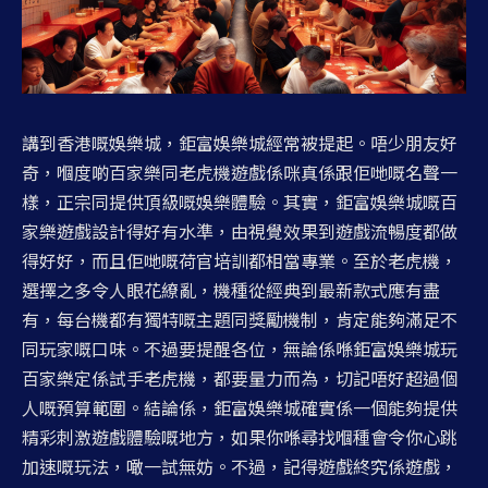
講到香港嘅娛樂城，鉅富娛樂城經常被提起。唔少朋友好
奇，嗰度啲百家樂同老虎機遊戲係咪真係跟佢哋嘅名聲一
樣，正宗同提供頂級嘅娛樂體驗。其實，鉅富娛樂城嘅百
家樂遊戲設計得好有水準，由視覺效果到遊戲流暢度都做
得好好，而且佢哋嘅荷官培訓都相當專業。至於老虎機，
選擇之多令人眼花繚亂，機種從經典到最新款式應有盡
有，每台機都有獨特嘅主題同獎勵機制，肯定能夠滿足不
同玩家嘅口味。不過要提醒各位，無論係喺鉅富娛樂城玩
百家樂定係試手老虎機，都要量力而為，切記唔好超過個
人嘅預算範圍。結論係，鉅富娛樂城確實係一個能夠提供
精彩刺激遊戲體驗嘅地方，如果你喺尋找嗰種會令你心跳
加速嘅玩法，噉一試無妨。不過，記得遊戲終究係遊戲，