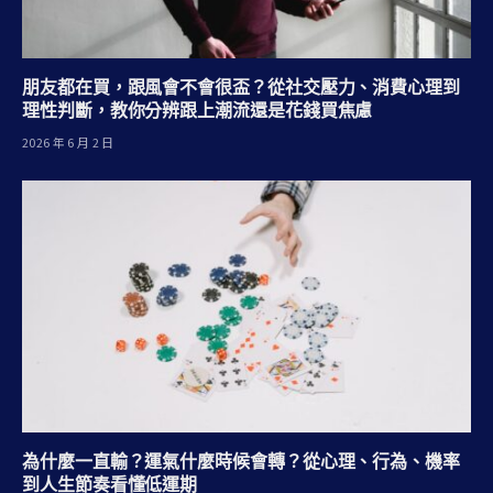
朋友都在買，跟風會不會很盃？從社交壓力、消費心理到
理性判斷，教你分辨跟上潮流還是花錢買焦慮
2026 年 6 月 2 日
為什麼一直輸？運氣什麼時候會轉？從心理、行為、機率
到人生節奏看懂低運期