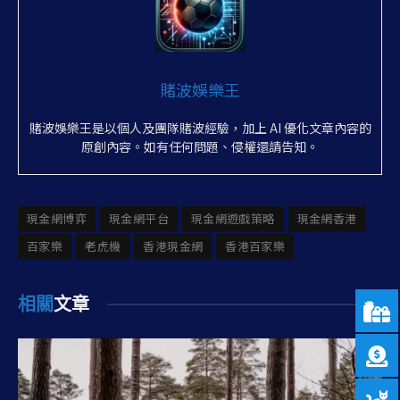
賭波娛樂王
賭波娛樂王是以個人及團隊賭波經驗，加上 AI 優化文章內容的
原創內容。如有任何問題、侵權還請告知。
現金網博弈
現金網平台
現金網遊戲策略
現金網香港
百家樂
老虎機
香港現金網
香港百家樂
相關
文章