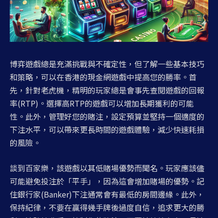
博弈遊戲總是充滿挑戰與不確定性，但了解一些基本技巧
和策略，可以在香港的現金網遊戲中提高您的勝率。首
先，針對老虎機，精明的玩家總是會事先查閱遊戲的回報
率(RTP)。選擇高RTP的遊戲可以增加長期獲利的可能
性。此外，管理好您的賭注，設定預算並堅持一個適度的
下注水平，可以帶來更長時間的遊戲體驗，減少快速耗損
的風險。
談到百家樂，該遊戲以其低賭場優勢而聞名。玩家應該儘
可能避免投注於「平手」，因為這會增加賭場的優勢。記
住銀行家(Banker)下注通常會有最低的房間邊緣。此外，
保持紀律，不要在贏得幾手牌後過度自信，追求更大的勝