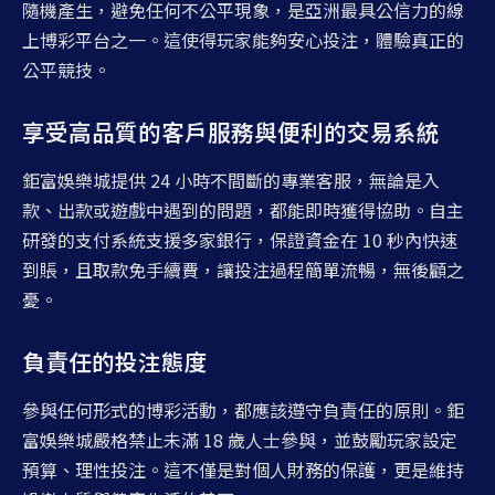
隨機產生，避免任何不公平現象，是亞洲最具公信力的線
上博彩平台之一。這使得玩家能夠安心投注，體驗真正的
公平競技。
享受高品質的客戶服務與便利的交易系統
鉅富娛樂城提供 24 小時不間斷的專業客服，無論是入
款、出款或遊戲中遇到的問題，都能即時獲得協助。自主
研發的支付系統支援多家銀行，保證資金在 10 秒內快速
到賬，且取款免手續費，讓投注過程簡單流暢，無後顧之
憂。
負責任的投注態度
參與任何形式的博彩活動，都應該遵守負責任的原則。鉅
富娛樂城嚴格禁止未滿 18 歲人士參與，並鼓勵玩家設定
預算、理性投注。這不僅是對個人財務的保護，更是維持