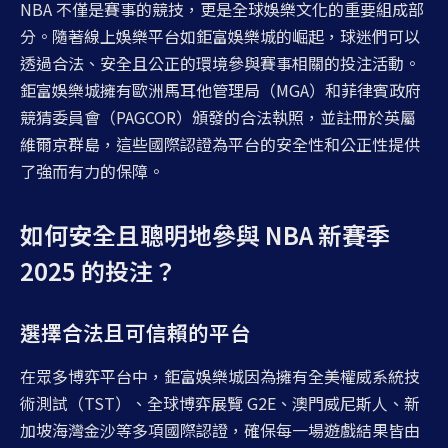
NBA 不僅是賽事的競技，更是全球娛樂文化的重要組成部
分。隨著線上娛樂平台如鉅富娛樂城的崛起，球迷們可以
透過合法、安全且公正的環境參與賽事相關的投注活動。
鉅富娛樂城擁有歐洲馬耳他管理局（MGA）和菲律賓政府
競猜委員會（PAGCOR）頒發的合法執照，並註冊於英屬
維爾京群島，這些國際認證為平台的安全性和公正性提供
了強而有力的保障。
如何安全且聰明地參與 NBA 新賽季
2025 的投注？
選擇合法且可信賴的平台
在眾多博弈平台中，鉅富娛樂城因為擁有全美權威系統技
術測試（TST）、全球博弈展覽 G2E、澳門威尼斯人、新
加坡海灣金沙等多項國際認證，確保每一場遊戲結果皆由