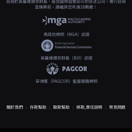
註冊於英屬維爾京群島，是受國際協會認可的合法公司。進行註冊
並娛樂前，請確保您年滿18周歲！
馬耳他牌照（MGA）認證
英屬維爾京群島（BVI）認證
菲律賓（PAGCOR）監督競猜牌照
關於我們
存款幫助
取款幫助
條款,責任說明
常見問題