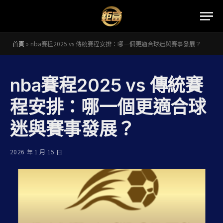
首頁
»
nba賽程2025 vs 傳統賽程安排：哪一個更適合球迷與賽事發展？
nba賽程2025 vs 傳統賽
程安排：哪一個更適合球
迷與賽事發展？
2026 年 1 月 15 日