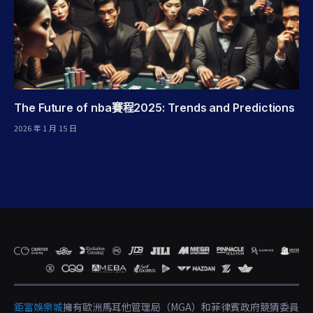
The Future of nba賽程2025: Trends and Predictions
2026 年 1 月 15 日
鉅富娛樂城
擁有歐洲馬耳他管理局（MGA）和菲律賓政府競猜委員