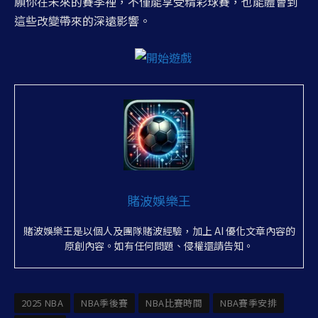
願你在未來的賽季裡，不僅能享受精彩球賽，也能體會到
這些改變帶來的深遠影響。
賭波娛樂王
賭波娛樂王是以個人及團隊賭波經驗，加上 AI 優化文章內容的
原創內容。如有任何問題、侵權還請告知。
2025 NBA
NBA季後賽
NBA比賽時間
NBA賽季安排