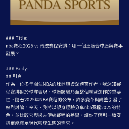
### Title:
nba賽程2025 vs 傳統賽程安排：哪一個更適合球迷與賽事
發展？
### Body:
## 引言
作為一位多年關注NBA的球迷與資深體育作者，我深知賽
程安排對於球隊表現、球迷體驗乃至整個聯盟運作的重要
性。隨著2025年NBA賽程的公布，許多變革與調整引發了
熱烈討論。今天，我將以親身經驗分享nba賽程2025的特
色，並比較它與過去傳統賽程的差異，讓你了解哪一種安
排更能滿足現代籃球生態的需求。