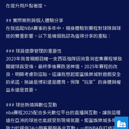
在提升用戶黏著度。
## 實際案例與個人體驗分享
在我追蹤NBA賽事的多年中，親身體驗到賽程對球隊與球
迷的雙重影響。以下是幾個我認為值得分享的重點：
### 球員健康管理的重要性
2023年我曾親眼目睹一支西區強隊因背靠背密集賽程導致
關鍵球員受傷，最終季後賽跌落神壇。2025年賽程的改
良，明顯考慮到這點。這讓我想起鉅富娛樂城對遊戲安全
的承諾，無論是博彩還是體育，保障“玩家”的身體與權
益永遠是首要。
### 球迷熱情與數位互動
nba賽程2025配合多元數位平台的直播與互動，讓我這種
遠在亞洲的球迷也能感受到現場氛圍。鉅富娛樂城多年來
致力於提供24小時客服與多元互動，一如NBA在打造完善