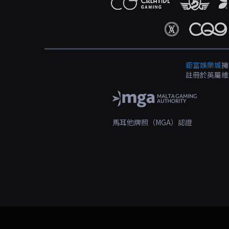
鉅富娛樂城
擁
註冊於英屬維
馬耳他牌照（MGA）認證