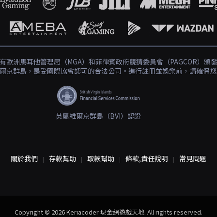
有歐洲馬耳他管理局（MGA）和菲律賓政府競猜委員會（PAGCOR）頒
爾京群島，是受國際協會認可的合法公司。進行註冊並娛樂前，請確保您
英屬維爾京群島（BVI）認證
關於我們
存款幫助
取款幫助
條款,責任說明
常見問題
Copyright © 2026 Keriacoder 現金網遊戲天地. All rights reserved.