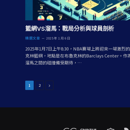
籃網VS溜馬：戰局分析與球員剖析
精選文章
2025 年 1 月 6 日
2025年1月7日上午8:30，NBA賽場上將迎來一場
克林籃網，地點是在布魯克林的Barclays Cente
溜馬之間的碰撞備受期待，…
Next
1
2