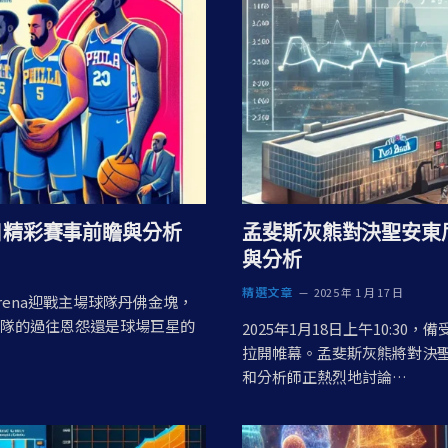
2日精彩賽事前瞻與分析
孟斐斯灰熊對決聖安東尼奧馬
與分析
精選文章
2025 年 1 月 17 日
l Arena迎戰主場球隊丹佛金塊，
兩隊的過往恩怨還是球場巨星的
2025年1月18日上午10:30，備
拉開帷幕。孟斐斯灰熊將對決
和分析師正熱烈地討論…