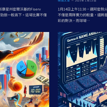
精選文章
2025 年 1 月 13 日
斯康星州密爾沃基的Fiserv
1月14日上午11:30，邁阿密熱
支勁旅一較高下。這場比賽不僅
不僅是兩隊實力的較量，還將是 I
彩的對決，而球場…