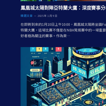
鳳凰城太陽對陣亞特蘭大鷹：深度賽事分
精選文章
2025 年 1 月 9 日
在即將到來的1月10日上午10:00，鳳凰城太陽將坐鎮Foot
特蘭大鷹，這場比賽不僅是在NBA常規賽中的一場重
好者極為關注的賽事。作為東…