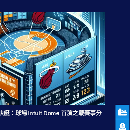
：球場 Intuit Dome 首演之戰賽事分