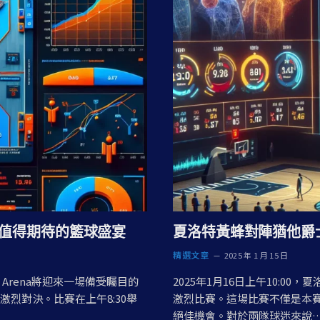
值得期待的籃球盛宴
夏洛特黃蜂對陣猶他爵士
精選文章
2025 年 1 月 15 日
gy Arena將迎來一場備受矚目的
2025年1月16日上午10:00，
烈對決。比賽在上午8:30舉
激烈比賽。這場比賽不僅是本
絕佳機會。對於兩隊球迷來說