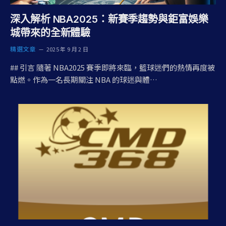
深入解析 NBA2025：新賽季趨勢與鉅富娛樂
城帶來的全新體驗
精選文章
2025 年 9 月 2 日
## 引言 隨著 NBA2025 賽季即將來臨，籃球迷們的熱情再度被
點燃。作為一名長期關注 NBA 的球迷與體…