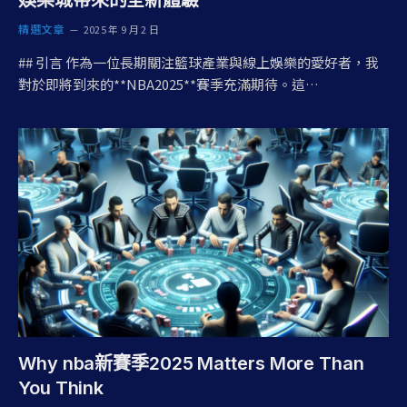
娛樂城帶來的全新體驗
精選文章
2025 年 9 月 2 日
## 引言 作為一位長期關注籃球產業與線上娛樂的愛好者，我
對於即將到來的**NBA2025**賽季充滿期待。這…
Why nba新賽季2025 Matters More Than
You Think