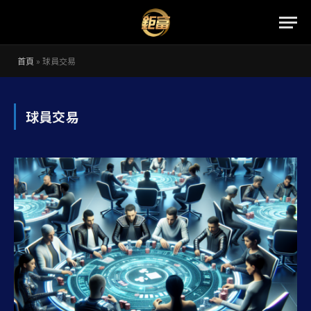
首頁
»
球員交易
球員交易