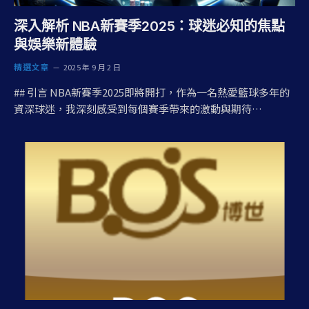
深入解析 NBA新賽季2025：球迷必知的焦點
與娛樂新體驗
精選文章
2025 年 9 月 2 日
## 引言 NBA新賽季2025即將開打，作為一名熱愛籃球多年的
資深球迷，我深刻感受到每個賽季帶來的激動與期待…