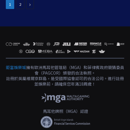
Next
1
2
鉅富娛樂城
擁有歐洲馬耳他管理局（MGA）和菲律賓政府競猜委員
會（PAGCOR）頒發的合法執照。
註冊於英屬維爾京群島，是受國際協會認可的合法公司。進行註冊
並娛樂前，請確保您年滿18周歲！
馬耳他牌照（MGA）認證