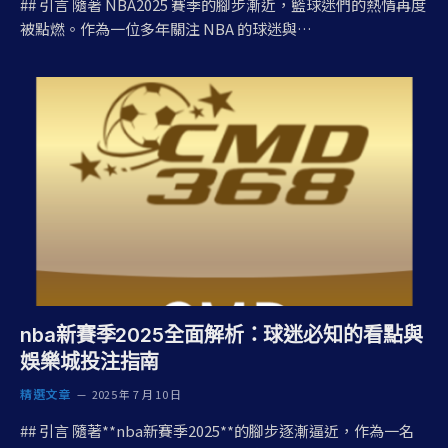
## 引言 隨著 NBA2025 賽季的腳步漸近，籃球迷們的熱情再度
被點燃。作為一位多年關注 NBA 的球迷與…
nba新賽季2025全面解析：球迷必知的看點與
娛樂城投注指南
精選文章
2025 年 7 月 10 日
## 引言 隨著**nba新賽季2025**的腳步逐漸逼近，作為一名