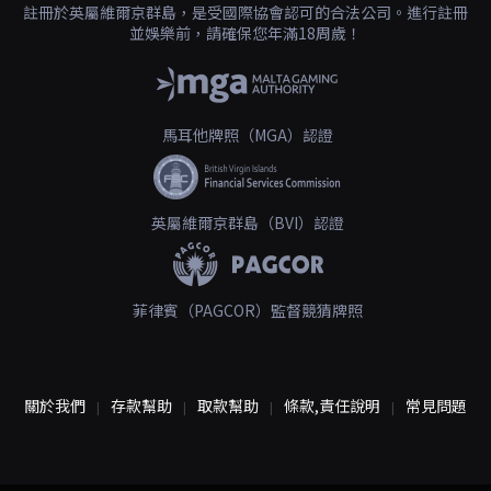
註冊於英屬維爾京群島，是受國際協會認可的合法公司。進行註冊
並娛樂前，請確保您年滿18周歲！
馬耳他牌照（MGA）認證
英屬維爾京群島（BVI）認證
菲律賓（PAGCOR）監督競猜牌照
關於我們
存款幫助
取款幫助
條款,責任說明
常見問題