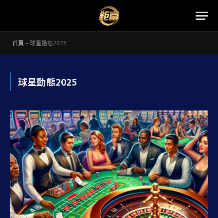
首頁
»
球星動態2025
球星動態2025