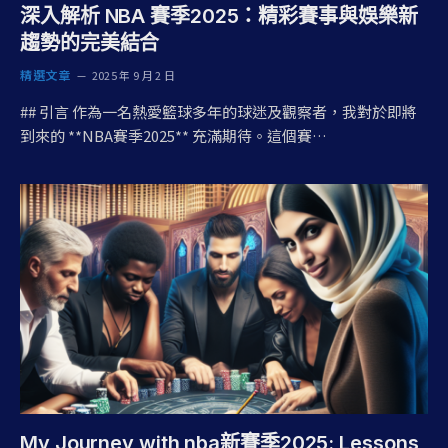
深入解析 NBA 賽季2025：精彩賽事與娛樂新
趨勢的完美結合
精選文章
2025 年 9 月 2 日
## 引言 作為一名熱愛籃球多年的球迷及觀察者，我對於即將
到來的 **NBA賽季2025** 充滿期待。這個賽…
My Journey with nba新賽季2025: Lessons