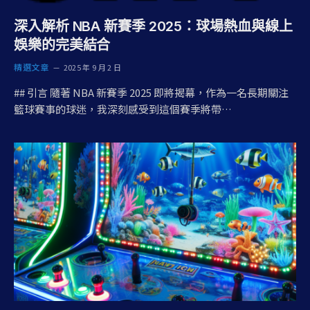
深入解析 NBA 新賽季 2025：球場熱血與線上
娛樂的完美結合
精選文章
2025 年 9 月 2 日
## 引言 隨著 NBA 新賽季 2025 即將揭幕，作為一名長期關注
籃球賽事的球迷，我深刻感受到這個賽季將帶…