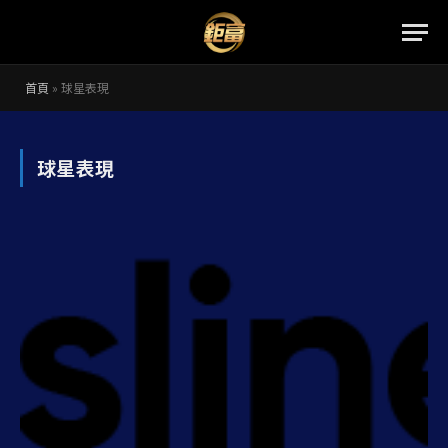
首頁
»
球星表現
球星表現