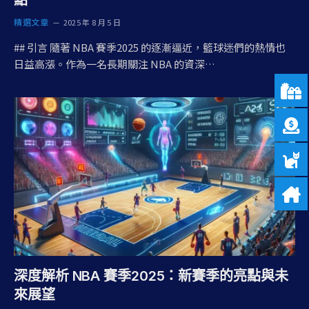
點
精選文章
2025 年 8 月 5 日
## 引言 隨著 NBA 賽季2025 的逐漸逼近，籃球迷們的熱情也
日益高漲。作為一名長期關注 NBA 的資深…
深度解析 NBA 賽季2025：新賽季的亮點與未
來展望