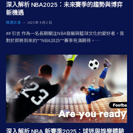
深入解析 NBA2025：未來賽季的趨勢與博弈
新機遇
精選文章
2025 年 9 月 2 日
## 引言 作為一名長期關注NBA發展與籃球文化的愛好者，我
對於即將到來的**NBA2025**賽季充滿期待。…
深入解析 NBA 新賽季2025：球迷與娛樂體驗