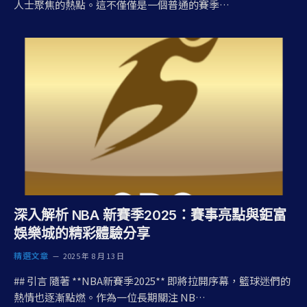
人士聚焦的熱點。這不僅僅是一個普通的賽季…
深入解析 NBA 新賽季2025：賽事亮點與鉅富
娛樂城的精彩體驗分享
精選文章
2025 年 8 月 13 日
## 引言 隨著 **NBA新賽季2025** 即將拉開序幕，籃球迷們的
熱情也逐漸點燃。作為一位長期關注 NB…