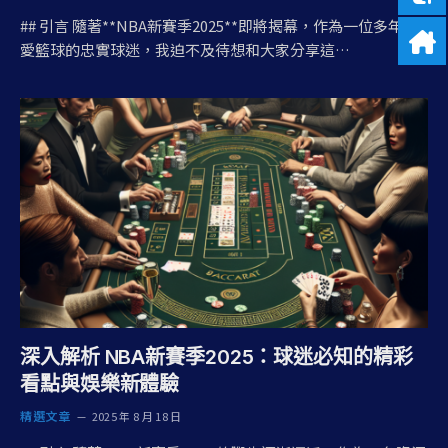
## 引言 隨著**NBA新賽季2025**即將揭幕，作為一位多年熱
愛籃球的忠實球迷，我迫不及待想和大家分享這…
深入解析 NBA新賽季2025：球迷必知的精彩
看點與娛樂新體驗
精選文章
2025 年 8 月 18 日