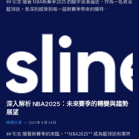
## 引言 隨著 NBA新賽季2025 的腳步逐漸逼近，作為一名資深
籃球迷，我深刻感受到每一屆新賽季帶來的獨特…
深入解析 NBA2025：未來賽季的轉變與趨勢
展望
精選文章
2025 年 8 月 18 日
## 引言 隨著新賽季的來臨，**NBA2025** 成為籃球迷和業界