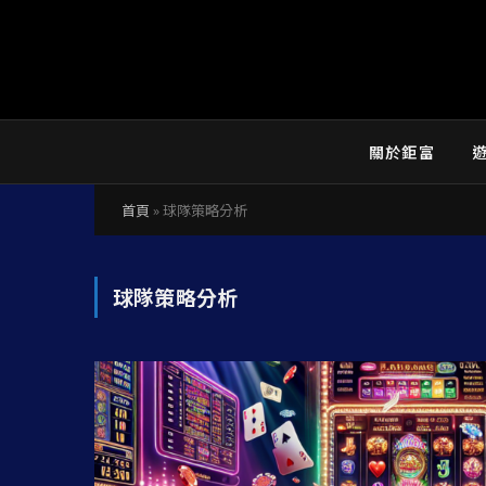
關於鉅富
首頁
»
球隊策略分析
球隊策略分析