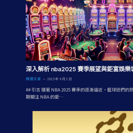
深入解析 nba2025 賽季展望與鉅富娛
精選文章
2025 年 9 月 2 日
## 引言 隨著 NBA 2025 賽季的逐漸逼近，籃球迷
期關注 NBA 的愛…