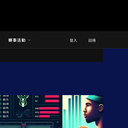
賽事活動
登入
註冊