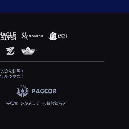
發的合法執照。
年滿18周歲！
菲律賓（PAGCOR）監督競猜牌照