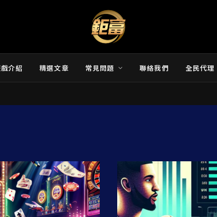
遊戲介紹
精選文章
常見問題
聯絡我們
全民代理