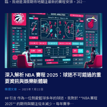
臨，我總是滿懷期待地關注最新的賽程安排。202…
深入解析 NBA 賽程 2025：球迷不可錯過的重
要資訊與娛樂新體驗
精選文章
2025 年 7 月 22 日
## 引言 作為一位熱愛籃球多年的球迷，我對於 **NBA 賽程
2025** 的期待與關注從未減少。每年賽季…