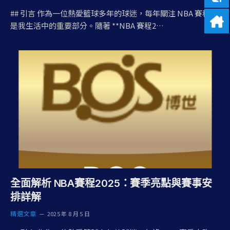
## 引言 作為一位熱愛籃球多年的球迷，每年關注 NBA 賽程都
是我生活中的重要部分。隨著 **NBA 賽程2…
全面解析 NBA賽程2025：賽季亮點與賽事安
排詳解
精選文章
2025 年 8 月 5 日