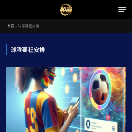
首頁
»
球隊賽程安排
球隊賽程安排