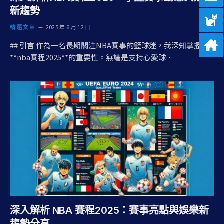
新趨勢
精選文章
2025 年 6 月 12 日
## 引言 作為一名長期關注NBA賽事的籃球迷，我深知掌握
**nba賽程2025**的重要性。無論是支持心愛球…
深入解析 NBA 賽程2025：賽事亮點與娛樂新