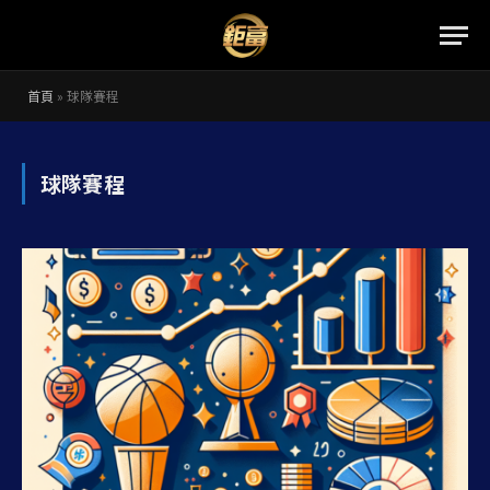
首頁
»
球隊賽程
球隊賽程