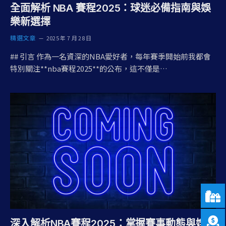
全面解析 NBA 賽程2025：球迷必備指南與娛
樂新選擇
精選文章
2025 年 7 月 28 日
## 引言 作為一名資深的NBA愛好者，每年賽季開始前我都會
特別關注**nba賽程2025**的公布，這不僅是…
深入解析NBA賽程2025：掌握賽事動態與娛樂