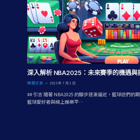
深入解析 NBA2025：未來賽季的機遇與
精選文章
2025 年 7 月 2 日
## 引言 隨著 NBA2025 的腳步逐漸逼近，籃球迷
籃球愛好者與線上娛樂平…