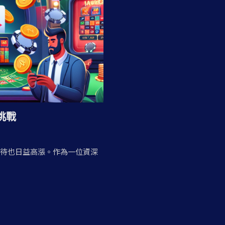
挑戰
們的期待也日益高漲。作為一位資深