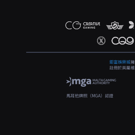
鉅富娛樂城
擁
註冊於英屬維
馬耳他牌照（MGA）認證