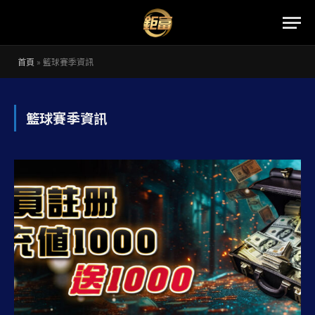
首頁
»
籃球賽季資訊
籃球賽季資訊