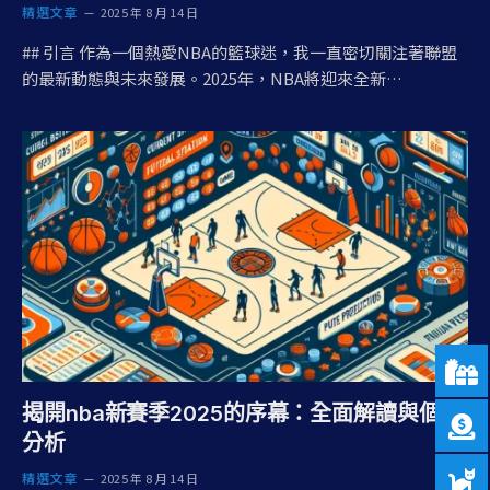
精選文章
2025 年 8 月 14 日
## 引言 作為一個熱愛NBA的籃球迷，我一直密切關注著聯盟
的最新動態與未來發展。2025年，NBA將迎來全新…
揭開nba新賽季2025的序幕：全面解讀與個人
分析
精選文章
2025 年 8 月 14 日