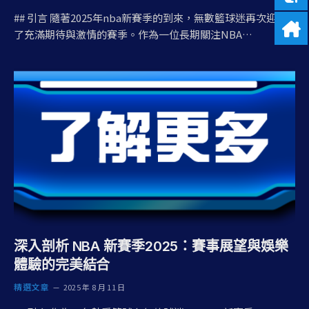
## 引言 隨著2025年nba新賽季的到來，無數籃球迷再次迎來
了充滿期待與激情的賽季。作為一位長期關注NBA…
深入剖析 NBA 新賽季2025：賽事展望與娛樂
體驗的完美結合
精選文章
2025 年 8 月 11 日