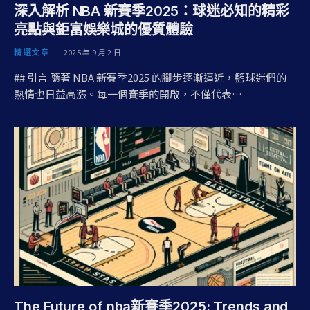
深入解析 NBA 新賽季2025：球迷必知的精彩
亮點與鉅富娛樂城的優質體驗
精選文章
2025 年 9 月 2 日
## 引言 隨著 NBA 新賽季2025 的腳步逐漸逼近，籃球迷們的
熱情也日益高漲。每一個賽季的開啟，不僅代表…
The Future of nba新賽季2025: Trends and