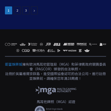
Next
1
2
3
鉅富娛樂城
擁有歐洲馬耳他管理局（MGA）和菲律賓政府競猜委員
會（PAGCOR）頒發的合法執照。
註冊於英屬維爾京群島，是受國際協會認可的合法公司。進行註冊
並娛樂前，請確保您年滿18周歲！
馬耳他牌照（MGA）認證