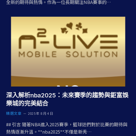
全新的期待與熱情。作為一位長期關注NBA賽事的…
深入解析nba2025：未來賽季的趨勢與鉅富娛
樂城的完美結合
精選文章
2025 年 8 月 4 日
## 引言 隨著NBA進入2025賽季，籃球迷們對於比賽的期待與
熱情逐漸升溫。**nba2025**不僅是新秀…