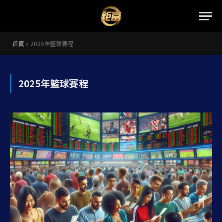
首頁
»
2025年籃球賽程
2025年籃球賽程