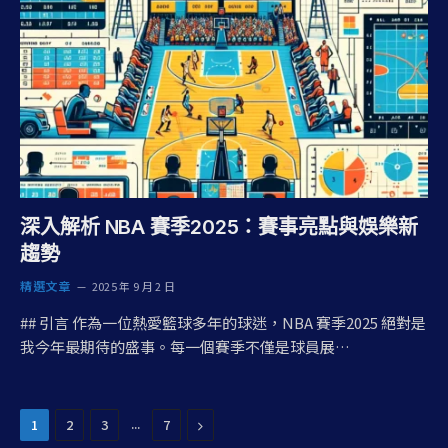
深入解析 NBA 賽季2025：賽事亮點與娛樂新
趨勢
精選文章
2025 年 9 月 2 日
## 引言 作為一位熱愛籃球多年的球迷，NBA 賽季2025 絕對是
我今年最期待的盛事。每一個賽季不僅是球員展…
...
Next
1
2
3
7