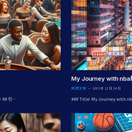
My Journey with nb
精選文章
2025 年 12 月 24 日
y: ## 引…
### Title: My Journey with