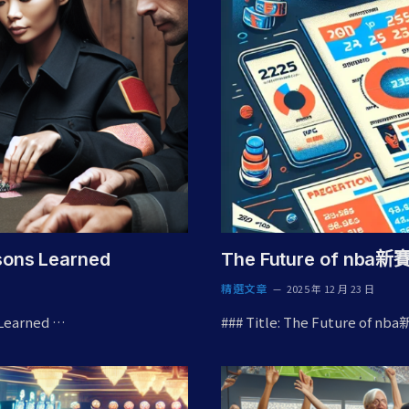
ons Learned
The Future of nba新賽
精選文章
2025 年 12 月 23 日
 Learned …
### Title: The Future of nb