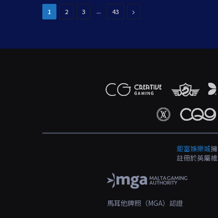
...
Next
1
2
3
43
鉅富娛樂城
擁
註冊於英屬維
馬耳他牌照（MGA）認證