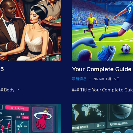
25
Your Complete Guid
最新消息
2026 年 1 月 15 日
## Body: …
### Title: Your Complete G