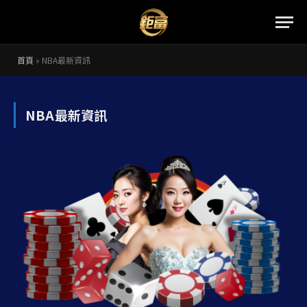
首頁
»
NBA最新資訊
NBA最新資訊