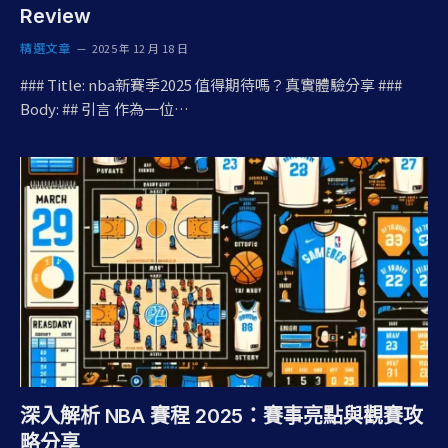
Review
精選文章
2025 年 12 月 18 日
### Title: nba新賽季2025 值得期待嗎？真實體驗分享 ###
Body: ## 引言 作為一位…
深入解析 NBA 賽程 2025：賽事亮點與觀賽攻
略分享