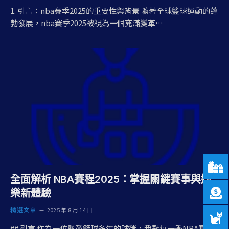
1. 引言：nba賽季2025的重要性與背景 隨著全球籃球運動的蓬
勃發展，nba賽季2025被視為一個充滿變革…
全面解析 NBA賽程2025：掌握關鍵賽事與娛
樂新體驗
精選文章
2025 年 8 月 14 日
## 引言 作為一位熱愛籃球多年的球迷，我對每一季NBA賽程