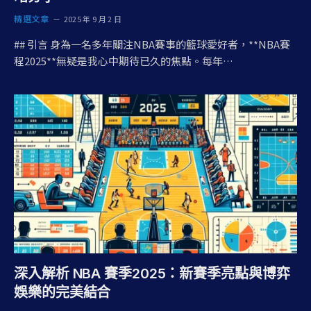
精選文章
2025 年 9 月 2 日
## 引言 身為一名多年關注NBA賽事的籃球愛好者，**NBA賽
程2025**無疑是我心中期待已久的焦點。每年…
深入解析 NBA 賽季2025：新賽季亮點與博弈
娛樂的完美結合