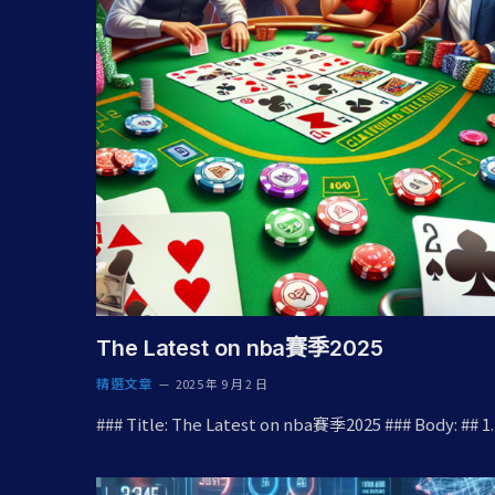
The Latest on nba賽季2025
精選文章
2025 年 9 月 2 日
### Title: The Latest on nba賽季2025 ### Body: #