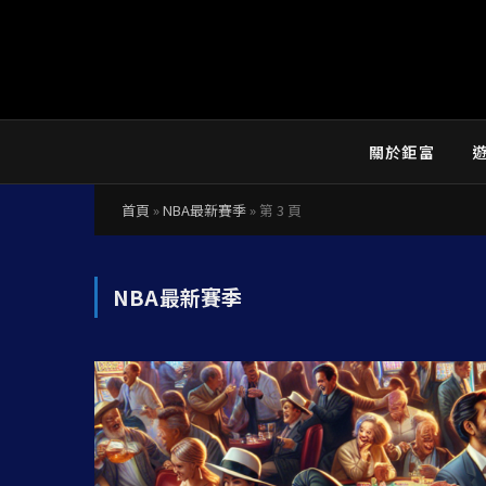
關於鉅富
首頁
»
NBA最新賽季
»
第 3 頁
NBA最新賽季