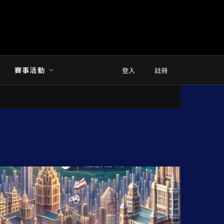
賽事活動
登入
註冊