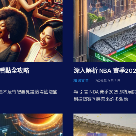
彩看點全攻略
深入解析 NBA 賽季2
精選文章
2025 年 9 月 2 日
已經迫不及待想要見證這場籃壇盛
## 引言 NBA 賽季2025
到這個賽季將帶來許多激動…