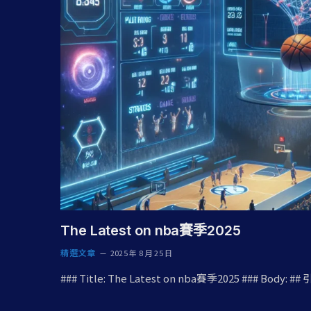
The Latest on nba賽季2025
精選文章
2025 年 8 月 25 日
### Title: The Latest on nba賽季2025 ### Body: #