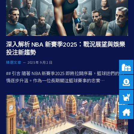
深入解析 NBA 新賽季2025：戰況展望與娛樂
投注新趨勢
精選文章
2025 年 9 月 2 日
## 引言 隨著 NBA 新賽季2025 即將拉開序幕，籃球迷們的熱
情逐步升溫。作為一位長期關注籃球賽事的忠實…