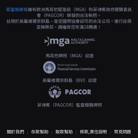
鉅富娛樂城
擁有歐洲馬耳他管理局（MGA）和菲律賓政府競猜委員
會（PAGCOR）頒發的合法執照。
註冊於英屬維爾京群島，是受國際協會認可的合法公司。進行註冊
並娛樂前，請確保您年滿18周歲！
馬耳他牌照（MGA）認證
英屬維爾京群島（BVI）認證
菲律賓（PAGCOR）監督競猜牌照
關於我們
存款幫助
取款幫助
條款,責任說明
常見問題