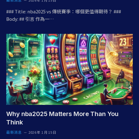
### Title: nba2025 vs 傳統賽季：哪個更值得期待？ ###
Body: ## 引言 作為一…
Why nba2025 Matters More Than You
Think
最新消息
2026 年 1 月 15 日