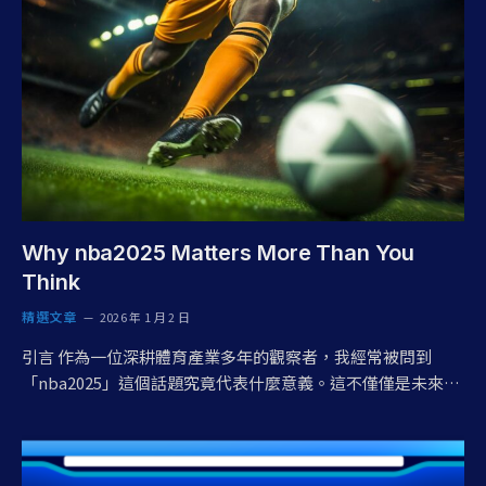
Why nba2025 Matters More Than You
Think
精選文章
2026 年 1 月 2 日
引言 作為一位深耕體育產業多年的觀察者，我經常被問到
「nba2025」這個話題究竟代表什麼意義。這不僅僅是未來…