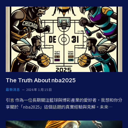
The Truth About nba2025
最新消息
2026 年 1 月 15 日
引言 作為一位長期關注籃球與博彩產業的愛好者，我想和你分
享關於「nba2025」這個話題的真實經驗與見解。未來…