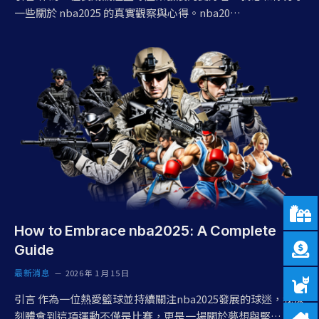
一些關於 nba2025 的真實觀察與心得。nba20…
How to Embrace nba2025: A Complete
Guide
最新消息
2026 年 1 月 15 日
引言 作為一位熱愛籃球並持續關注nba2025發展的球迷，我深
刻體會到這項運動不僅是比賽，更是一場關於夢想與堅…