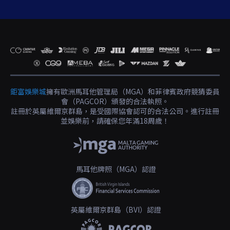
鉅富娛樂城
擁有歐洲馬耳他管理局（MGA）和菲律賓政府競猜委員
會（PAGCOR）頒發的合法執照。
註冊於英屬維爾京群島，是受國際協會認可的合法公司。進行註冊
並娛樂前，請確保您年滿18周歲！
馬耳他牌照（MGA）認證
英屬維爾京群島（BVI）認證