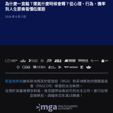
為什麼一直輸？運氣什麼時候會轉？從心理、行為、機率
到人生節奏看懂低運期
2026 年 6 月 2 日
鉅富娛樂城
擁有歐洲馬耳他管理局（MGA）和菲律賓政府競猜委員
會（PAGCOR）頒發的合法執照。
註冊於英屬維爾京群島，是受國際協會認可的合法公司。進行註冊
並娛樂前，請確保您年滿18周歲！