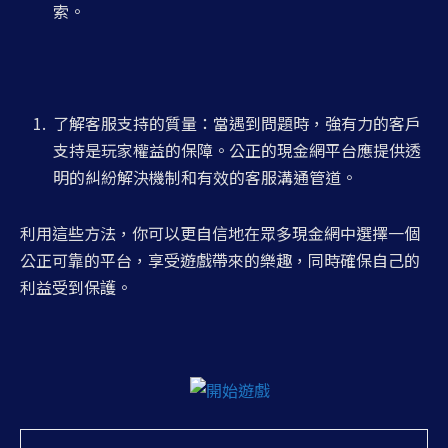
索。
了解客服支持的質量：當遇到問題時，強有力的客戶
支持是玩家權益的保障。公正的現金網平台應提供透
明的糾紛解決機制和有效的客服溝通管道。
利用這些方法，你可以更自信地在眾多現金網中選擇一個
公正可靠的平台，享受遊戲帶來的樂趣，同時確保自己的
利益受到保護。