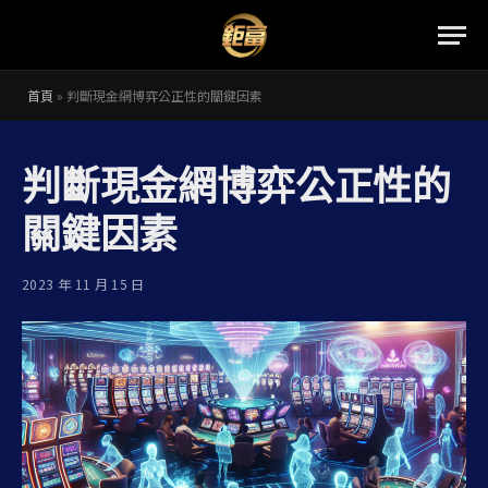
首頁
»
判斷現金網博弈公正性的關鍵因素
判斷現金網博弈公正性的
關鍵因素
2023 年 11 月 15 日