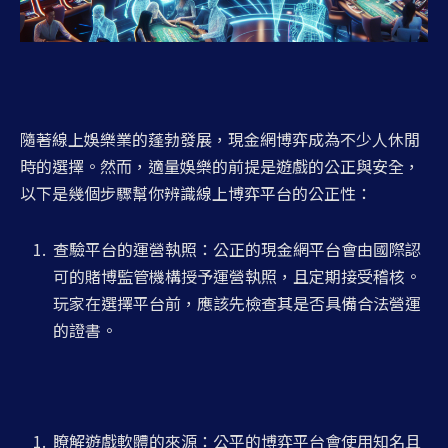
隨著線上娛樂業的蓬勃發展，現金網博弈成為不少人休閒
時的選擇。然而，適量娛樂的前提是遊戲的公正與安全，
以下是幾個步驟幫你辨識線上博弈平台的公正性：
查驗平台的運營執照：公正的現金網平台會由國際認
可的賭博監管機構授予運營執照，且定期接受稽核。
玩家在選擇平台前，應該先檢查其是否具備合法營運
的證書。
瞭解遊戲軟體的來源：公平的博弈平台會使用知名且