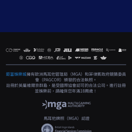
鉅富娛樂城
擁有歐洲馬耳他管理局（MGA）和菲律賓政府競猜委員
會（PAGCOR）頒發的合法執照。
註冊於英屬維爾京群島，是受國際協會認可的合法公司。進行註冊
並娛樂前，請確保您年滿18周歲！
馬耳他牌照（MGA）認證