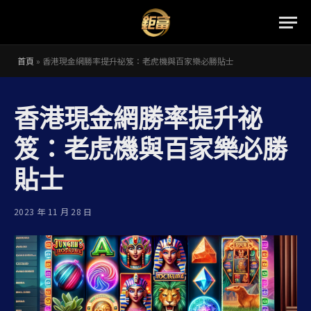
首頁
»
香港現金網勝率提升祕笈：老虎機與百家樂必勝貼士
香港現金網勝率提升祕
笈：老虎機與百家樂必勝
貼士
2023 年 11 月 28 日