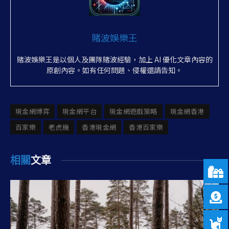
賭波娛樂王
賭波娛樂王是以個人及團隊賭波經驗，加上 AI 優化文章內容的
原創內容。如有任何問題、侵權還請告知。
現金網博弈
現金網平台
現金網遊戲策略
現金網香港
百家樂
老虎機
香港現金網
香港百家樂
相關
文章