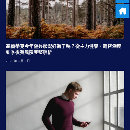
塞爾蒂克今年傷兵狀況好轉了嗎？從主力健康、輪替深度
到季後賽風險完整解析
2026 年 6 月 9 日