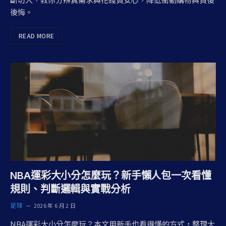
後悔。
READ MORE
NBA運彩大小分怎麼玩？新手懶人包一次看懂
規則、判斷邏輯與實戰分析
足球
2026 年 6 月 2 日
NBA運彩大小分怎麼玩？本文用新手也看得懂的方式，整理大