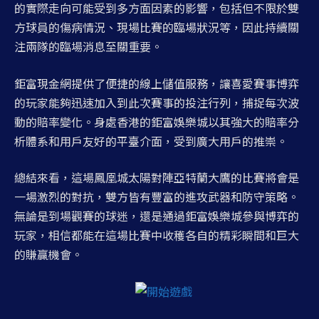
的實際走向可能受到多方面因素的影響，包括但不限於雙
方球員的傷病情況、現場比賽的臨場狀況等，因此持續關
注兩隊的臨場消息至關重要。
鉅富現金網提供了便捷的線上儲值服務，讓喜愛賽事博弈
的玩家能夠迅速加入到此次賽事的投注行列，捕捉每次波
動的賠率變化。身處香港的鉅富娛樂城以其強大的賠率分
析體系和用戶友好的平臺介面，受到廣大用戶的推崇。
總結來看，這場鳳凰城太陽對陣亞特蘭大鷹的比賽將會是
一場激烈的對抗，雙方皆有豐富的進攻武器和防守策略。
無論是到場觀賽的球迷，還是通過鉅富娛樂城參與博弈的
玩家，相信都能在這場比賽中收穫各自的精彩瞬間和巨大
的賺贏機會。