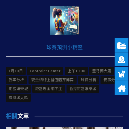
球賽預測小精靈
1月10日
Footprint Center
上午10:00
亞特蘭大鷹
勝率分析
現金網線上儲值體育博弈
球員分析
賽事分析
鉅富娛樂城
鉅富現金網下注
香港鉅富娛樂城
鳳凰城太陽
相關
文章