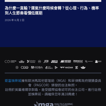
為什麼一直輸？運氣什麼時候會轉？從心理、行為、機率
到人生節奏看懂低運期
2026 年 6 月 2 日
鉅富娛樂城
擁有歐洲馬耳他管理局（MGA）和菲律賓政府競猜委員
會（PAGCOR）頒發的合法執照。
註冊於英屬維爾京群島，是受國際協會認可的合法公司。進行註冊
並娛樂前，請確保您年滿18周歲！