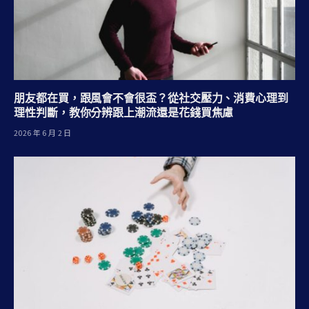
朋友都在買，跟風會不會很盃？從社交壓力、消費心理到
理性判斷，教你分辨跟上潮流還是花錢買焦慮
2026 年 6 月 2 日