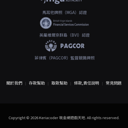
馬耳他牌照（MGA）認證
英屬維爾京群島（BVI）認證
菲律賓（PAGCOR）監督競猜牌照
關於我們
存款幫助
取款幫助
條款,責任說明
常見問題
Copyright © 2026 Keriacoder 現金網遊戲天地. All rights reserved.