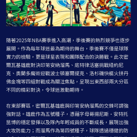
隨著2025年NBA賽季進入高潮，季後賽的熱烈競爭也逐步
展開。作為每年球迷最為期待的舞台，季後賽不僅是球隊
實力的檢驗，更是球星表現和團隊配合的決勝戰。此次密
爾瓦基雄鹿對決印第安納溜馬、底特律活塞挑戰紐約尼
克、奧蘭多魔術迎戰波士頓塞爾提克、洛杉磯快艇火拼丹
佛金塊等四組對戰成為關注焦點，呈現出東西部兩大分區
不同的精彩對決，令球迷激動期待。
在東部賽區，密爾瓦基雄鹿與印第安納溜馬的交鋒可謂強
強對話。雄鹿作為五號種子，憑藉字母哥揚尼斯·安特托
昆博的穩定發揮以及隊內年輕成員的不斷成長，展現出強
大攻防能力；而溜馬作為第四號種子，球隊透過穩健的防