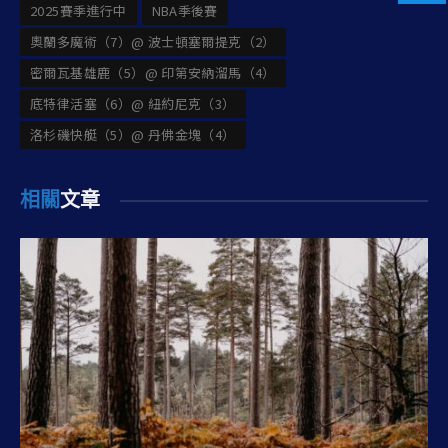
2025賽季進行中
NBA季後賽
奧蘭多魔術（7）@ 波士頓塞爾提克（2）
密爾瓦基雄鹿（5）@ 印第安納溜馬（4）
底特律活塞（6）@ 紐約尼克（3）
洛杉磯快艇（5）@ 丹佛金塊（4）
相關
文章