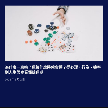
為什麼一直輸？運氣什麼時候會轉？從心理、行為、機率
到人生節奏看懂低運期
2026 年 6 月 2 日