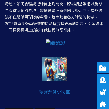
考驗。如何合理調配球員上場時間、臨場調整戰術以及球
星關鍵時刻的表現，將影響整個系列的最終走向。這些対
決不僅關係到球隊的榮譽，也牽動著各方球迷的情感，
2025賽季NBA季後賽的精彩程度勢必再創新高，引領球迷
一同見證賽場上的巔峰競技與無限可能。
球賽預測小精靈