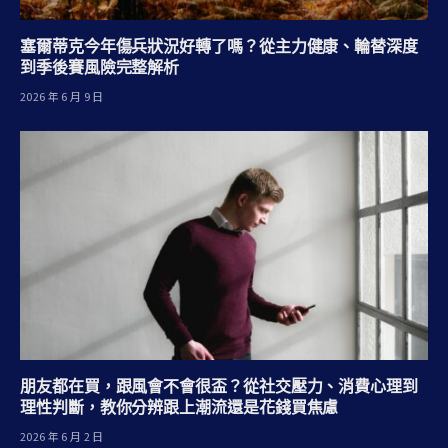
塞爾蒂克今年傷兵狀況好轉了嗎？從主力健康、輪替深度
到季後賽風險完整解析
2026 年 6 月 9 日
朋友都在買，跟風會不會很盃？從社交壓力、消費心理到
理性判斷，教你分辨跟上潮流還是花錢買焦慮
2026 年 6 月 2 日