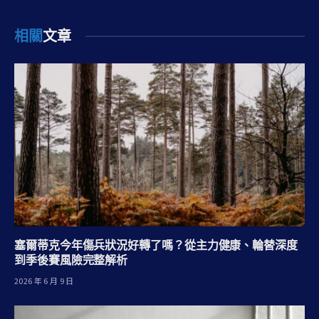
相關
文章
塞爾蒂克今年傷兵狀況好轉了嗎？從主力健康、輪替深度
到季後賽風險完整解析
2026 年 6 月 9 日