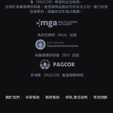
會（PAGCOR）頒發的合法執照。
註冊於英屬維爾京群島，是受國際協會認可的合法公司。進行註冊
並娛樂前，請確保您年滿18周歲！
馬耳他牌照（MGA）認證
英屬維爾京群島（BVI）認證
菲律賓（PAGCOR）監督競猜牌照
關於我們
存款幫助
取款幫助
條款,責任說明
常見問題