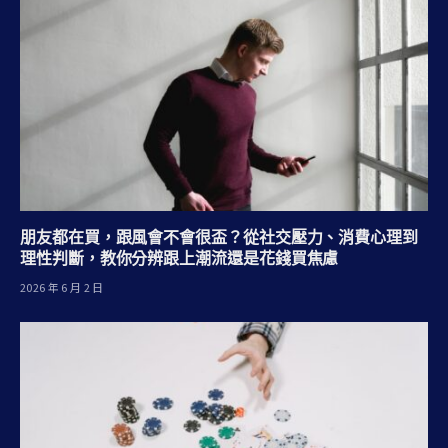
朋友都在買，跟風會不會很盃？從社交壓力、消費心理到
理性判斷，教你分辨跟上潮流還是花錢買焦慮
2026 年 6 月 2 日